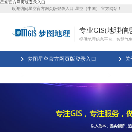
星空官方网页版登录入口
欢迎访问星空官方网页版登录入口-星空（中国） 官方网站！
专业GIS(地理
提供地理信息平台、智慧气
梦图星空官方网页版登录入口
关
星空官方网页版登录入口
星空官