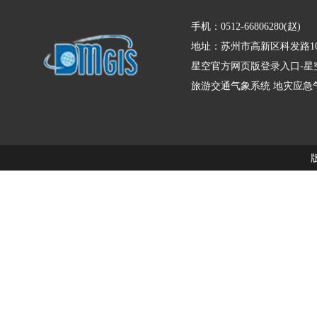
手机：0512-66806280(赵)
地址：苏州市高新区科发路10
星空官方网页版登录入口-星
旅游交通气象系统
地灾应急